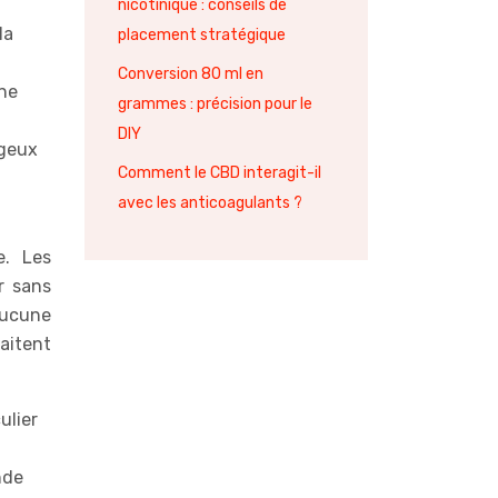
nicotinique : conseils de
la
placement stratégique
Conversion 80 ml en
une
grammes : précision pour le
DIY
ageux
Comment le CBD interagit-il
avec les anticoagulants ?
e. Les
r sans
 aucune
aitent
ulier
nde