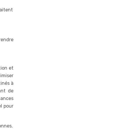
aitent
rendre
ion et
nimiser
tinés à
ant de
tances
l pour
onnes.