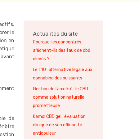
ctifs.
orer le
Actualités du site
ion en
Pourquoi les concentrés
atique
affichent-ils des taux de cbd
s avant
élevés ?
Le T10 : alternative légale aux
cannabinoïdes puissants
amment
Gestion de l’anxiété : le CBD
comme solution naturelle
prometteuse
Kamol CBD gel : évaluation
ble de
clinique de son efficacité
énètre
antidouleur
estion