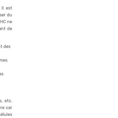
Il est
iser du
THC ne
ant de
nt des
rmes
es
, etc.
re car
gélules