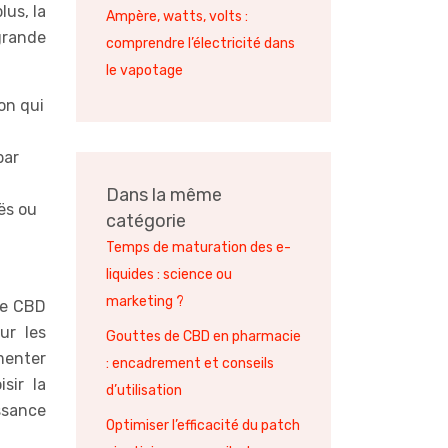
lus, la
Ampère, watts, volts :
grande
comprendre l’électricité dans
le vapotage
on qui
par
Dans la même
ës ou
catégorie
Temps de maturation des e-
liquides : science ou
marketing ?
de CBD
ur les
Gouttes de CBD en pharmacie
menter
: encadrement et conseils
sir la
d’utilisation
ssance
Optimiser l’efficacité du patch