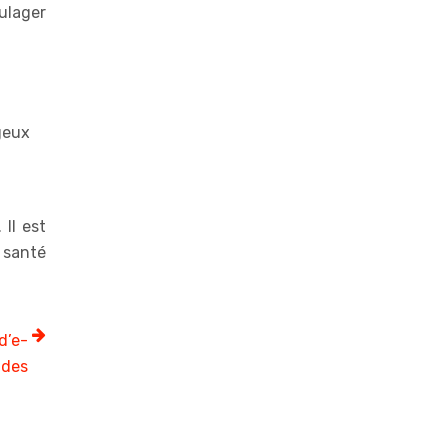
oulager
geux
Il est
e santé
d’e-
ides