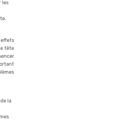
 les
te.
 effets
de tête
mencer
ortant
blèmes
de la
èmes