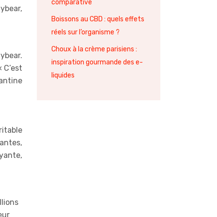
comparative
ybear,
Boissons au CBD : quels effets
réels sur l’organisme ?
Choux à la crème parisiens :
ybear.
inspiration gourmande des e-
« C’est
liquides
fantine
itable
vantes,
yante,
lions
eur