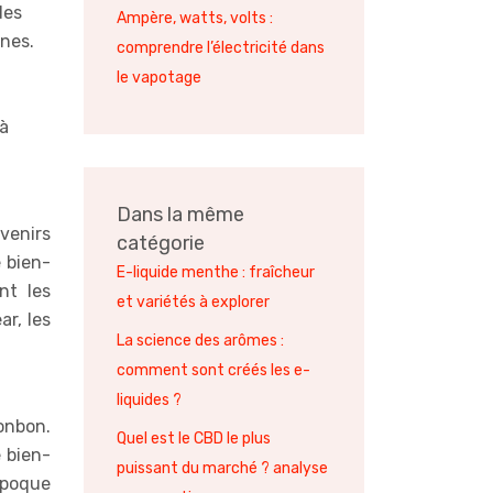
des
Ampère, watts, volts :
unes.
comprendre l’électricité dans
le vapotage
 à
Dans la même
venirs
catégorie
 bien-
E-liquide menthe : fraîcheur
nt les
et variétés à explorer
r, les
La science des arômes :
comment sont créés les e-
liquides ?
onbon.
Quel est le CBD le plus
 bien-
puissant du marché ? analyse
époque