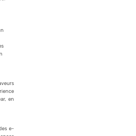
un
es
en
aveurs
rience
ar, en
des e-