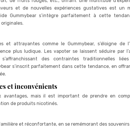
on, de fruits rouges, etc., offrant une multitude d’expér
aveurs et de nouvelles expériences gustatives est un 
uide Gummybear s’intègre parfaitement à cette tenda
originales.
les et attrayantes comme le Gummybear, s’éloigne de l
ence plus ludique. Les vapoter se laissent séduire par l’
’affranchissant des contraintes traditionnelles liée
ear s’inscrit parfaitement dans cette tendance, en offra
ée.
s et inconvénients
x avantages, mais il est important de prendre en comp
tion de produits nicotinés.
r familière et réconfortante, en se remémorant des souvenirs