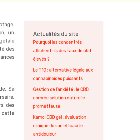
otage.
on, un
Actualités du site
gétale
Pourquoi les concentrés
ité des
affichent-ils des taux de cbd
dances
élevés ?
Le T10 : alternative légale aux
cannabinoïdes puissants
de. Sa
Gestion de l’anxiété : le CBD
saire.
comme solution naturelle
rs des
prometteuse
 cette
Kamol CBD gel : évaluation
clinique de son efficacité
antidouleur