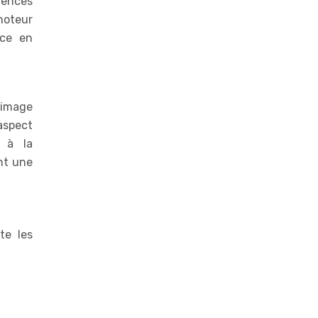
iences
moteur
nce en
’image
aspect
s à la
nt une
te les