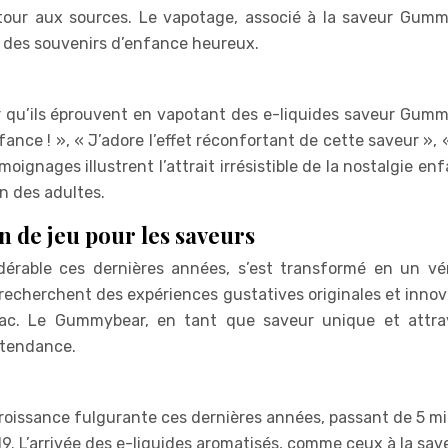
tour aux sources. Le vapotage, associé à la saveur Gumm
 des souvenirs d’enfance heureux.
 qu’ils éprouvent en vapotant des e-liquides saveur Gumm
nce ! », « J’adore l’effet réconfortant de cette saveur », 
oignages illustrent l’attrait irrésistible de la nostalgie en
n des adultes.
n de jeu pour les saveurs
érable ces dernières années, s’est transformé en un vér
r recherchent des expériences gustatives originales et inno
bac. Le Gummybear, en tant que saveur unique et attra
 tendance.
issance fulgurante ces dernières années, passant de 5 mil
19. L’arrivée des e-liquides aromatisés, comme ceux à la sav