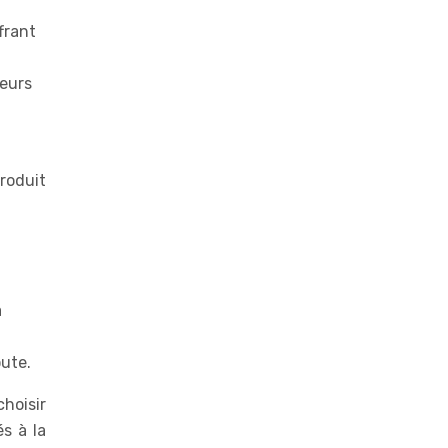
frant
veurs
produit
a
ute.
hoisir
s à la